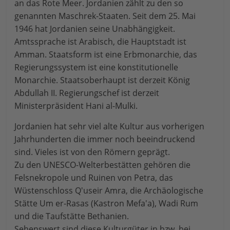
an das Rote Meer. Jordanien zählt zu den so
genannten Maschrek-Staaten. Seit dem 25. Mai
1946 hat Jordanien seine Unabhängigkeit.
Amtssprache ist Arabisch, die Hauptstadt ist
Amman. Staatsform ist eine Erbmonarchie, das
Regierungssystem ist eine konstitutionelle
Monarchie. Staatsoberhaupt ist derzeit König
Abdullah II. Regierungschef ist derzeit
Ministerpräsident Hani al-Mulki.
Jordanien hat sehr viel alte Kultur aus vorherigen
Jahrhunderten die immer noch beeindruckend
sind. Vieles ist von den Römern geprägt.
Zu den UNESCO-Welterbestätten gehören die
Felsnekropole und Ruinen von Petra, das
Wüstenschloss Q'useir Amra, die Archäologische
Stätte Um er-Rasas (Kastron Mefa'a), Wadi Rum
und die Taufstätte Bethanien.
Sehenswert sind diese Kulturgüter in bzw. bei