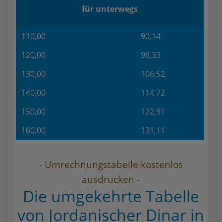
für unterwegs
110,00
90,14
120,00
98,33
130,00
106,52
140,00
114,72
150,00
122,91
160,00
131,11
- Umrechnungstabelle kostenlos
ausdrucken -
Die umgekehrte Tabelle
von Jordanischer Dinar in