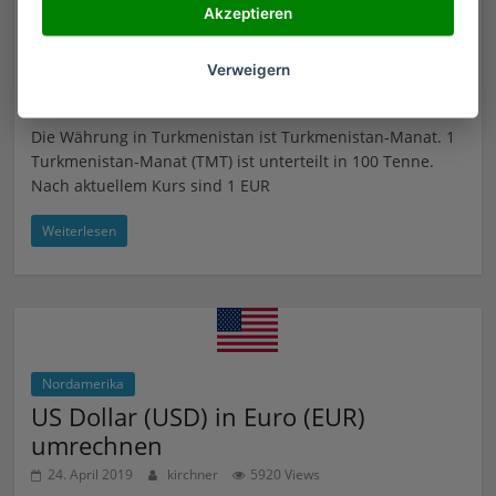
Akzeptieren
Turkmenistan-Manat (TMT) in Euro
(EUR) umrechnen
Verweigern
24. April 2019
kirchner
2912 Views
Die Währung in Turkmenistan ist Turkmenistan-Manat. 1
Turkmenistan-Manat (TMT) ist unterteilt in 100 Tenne.
Nach aktuellem Kurs sind 1 EUR
Weiterlesen
Nordamerika
US Dollar (USD) in Euro (EUR)
umrechnen
24. April 2019
kirchner
5920 Views