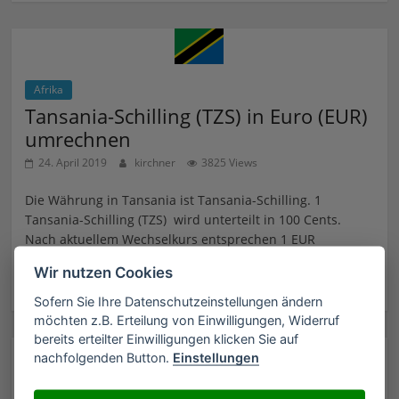
Afrika
Tansania-Schilling (TZS) in Euro (EUR)
umrechnen
24. April 2019
kirchner
3825 Views
Die Währung in Tansania ist Tansania-Schilling. 1
Tansania-Schilling (TZS) wird unterteilt in 100 Cents.
Nach aktuellem Wechselkurs entsprechen 1 EUR
Wir nutzen Cookies
Weiterlesen
Sofern Sie Ihre Datenschutzeinstellungen ändern
möchten z.B. Erteilung von Einwilligungen, Widerruf
bereits erteilter Einwilligungen klicken Sie auf
nachfolgenden Button.
Einstellungen
Asien