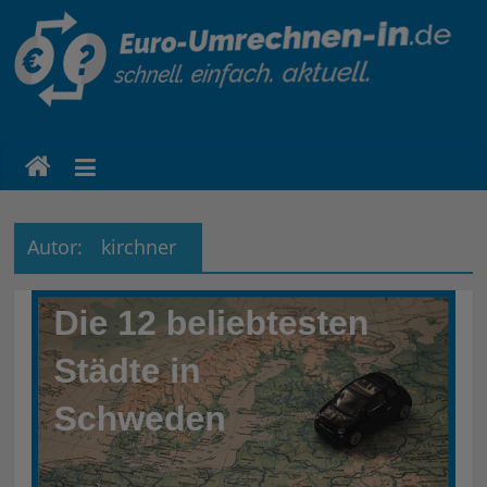
euro-
umrechnen-
in.de
Autor:
kirchner
Eine
weitere
WordPress-
Website