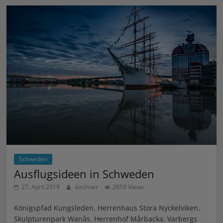
Schweden
Ausflugsideen in Schweden
27. April 2019
kirchner
2659 Views
Königspfad Kungsleden. Herrenhaus Stora Nyckelviken.
Skulpturenpark Wanås. Herrenhof Mårbacka. Varbergs