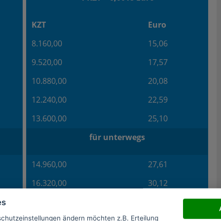
KZT
Euro
8.160,00
15,06
9.520,00
17,57
10.880,00
20,08
12.240,00
22,59
13.600,00
25,10
für unterwegs
14.960,00
27,61
16.320,00
30,12
17.680,00
32,63
es
schutzeinstellungen ändern möchten z.B. Erteilung
19.040,00
35,14