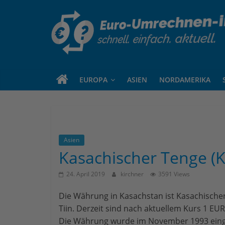
euro-
umrechnen-
EUROPA
ASIEN
NORDAMERIKA
in.de
Eine
weitere
Asien
WordPress-
Kasachischer Tenge (
Website
24. April 2019
kirchner
3591 Views
Die Währung in Kasachstan ist Kasachischer 
Tiin. Derzeit sind nach aktuellem Kurs 1 EU
Die Währung wurde im November 1993 einge