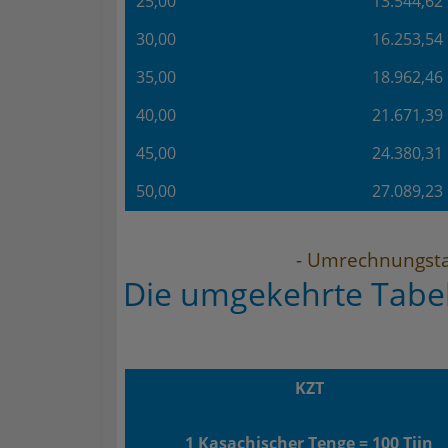
25,00
13.544,62
30,00
16.253,54
35,00
18.962,46
40,00
21.671,39
45,00
24.380,31
50,00
27.089,23
- Umrechnungsta
Die umgekehrte Tabel
KZT
1 Kasachischer Tenge = 100 Tiin