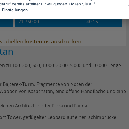
erruf bereits erteilter Einwilligungen klicken Sie auf
.
Einstellungen
20.400,00
37,65
21.760,00
40,16
tabellen kostenlos ausdrucken -
tan
zu 100, 200, 500, 1.000, 2.000, 5.000 und 10.000 Tenge
er Bajterek-Turm, Fragmente von Noten der
 Wappen von Kasachstan, eine offene Handfläche und eine
eichen Architektur oder Flora und Fauna.
ort Tower, geflügelter Leopard auf einer Ischimbrücke,