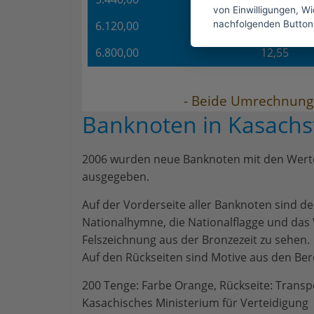
von Einwilligungen, Wid
nachfolgenden Button
6.120,00
11,30
6.800,00
12,55
- Beide Umrechnungs
Banknoten in Kasachs
2006 wurden neue Banknoten mit den Werten 
ausgegeben.
Auf der Vorderseite aller Banknoten sind d
Nationalhymne, die Nationalflagge und das
Felszeichnung aus der Bronzezeit zu sehen.
Auf den Rückseiten sind Motive aus den Ber
200 Tenge: Farbe Orange, Rückseite: Transp
Kasachisches Ministerium für Verteidigung