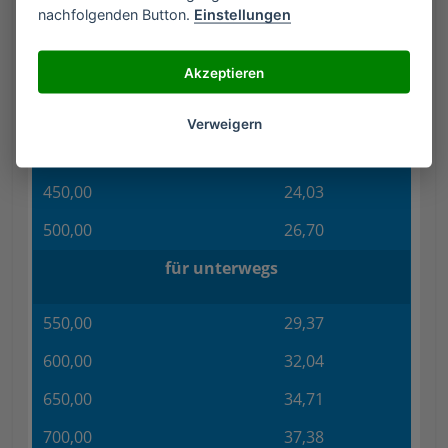
nachfolgenden Button.
Einstellungen
LSL
Euro
Akzeptieren
300,00
16,02
350,00
18,69
Verweigern
400,00
21,36
450,00
24,03
500,00
26,70
für unterwegs
550,00
29,37
600,00
32,04
650,00
34,71
700,00
37,38