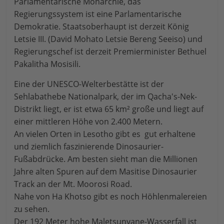
Parlamentarische Monarchie, das
Regierungssystem ist eine Parlamentarische
Demokratie. Staatsoberhaupt ist derzeit König
Letsie III. (David Mohato Letsie Bereng Seeiso) und
Regierungschef ist derzeit Premierminister Bethuel
Pakalitha Mosisili.
Eine der UNESCO-Welterbestätte ist der
Sehlabathebe Nationalpark, der im Qacha's-Nek-
Distrikt liegt, er ist etwa 65 km² große und liegt auf
einer mittleren Höhe von 2.400 Metern.
An vielen Orten in Lesotho gibt es gut erhaltene
und ziemlich faszinierende Dinosaurier-
Fußabdrücke. Am besten sieht man die Millionen
Jahre alten Spuren auf dem Masitise Dinosaurier
Track an der Mt. Moorosi Road.
Nahe von Ha Khotso gibt es noch Höhlenmalereien
zu sehen.
Der 192 Meter hohe Maletsunyane-Wasserfall ist