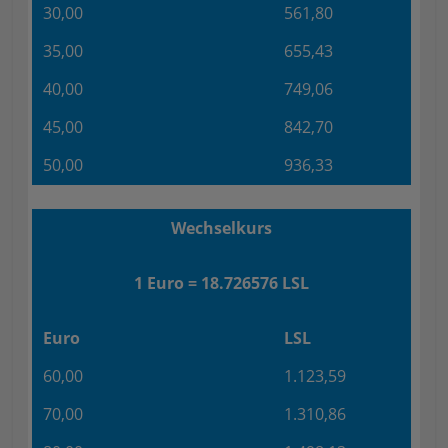
30,00
561,80
35,00
655,43
40,00
749,06
45,00
842,70
50,00
936,33
Wechselkurs
1 Euro = 18.726576 LSL
Euro
LSL
60,00
1.123,59
70,00
1.310,86