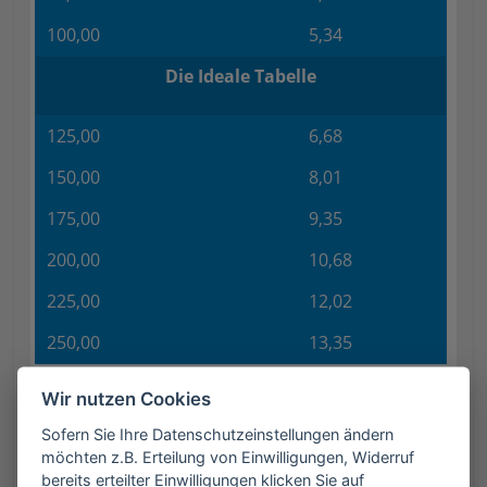
100,00
5,34
Die Ideale Tabelle
125,00
6,68
150,00
8,01
175,00
9,35
200,00
10,68
225,00
12,02
250,00
13,35
Wir nutzen Cookies
Wechselkurs
Sofern Sie Ihre Datenschutzeinstellungen ändern
möchten z.B. Erteilung von Einwilligungen, Widerruf
1 LSL = 0,0534 Euro
bereits erteilter Einwilligungen klicken Sie auf