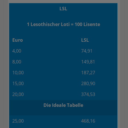
LSL
1 Lesothischer Loti = 100 Lisente
Euro
LSL
4,00
74,91
8,00
149,81
10,00
187,27
15,00
280,90
20,00
374,53
Die Ideale Tabelle
25,00
468,16