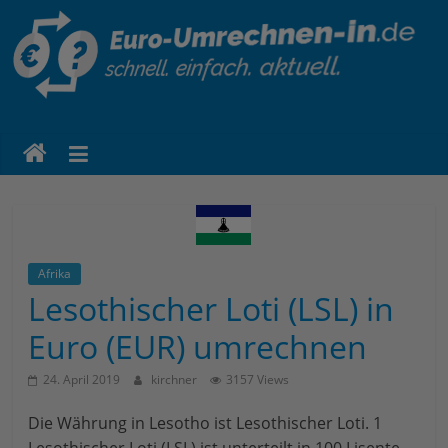
euro-
umrechnen-
in.de
Eine
weitere
Afrika
WordPress-
Lesothischer Loti (LSL) in
Website
Euro (EUR) umrechnen
24. April 2019
kirchner
3157 Views
Die Währung in Lesotho ist Lesothischer Loti. 1