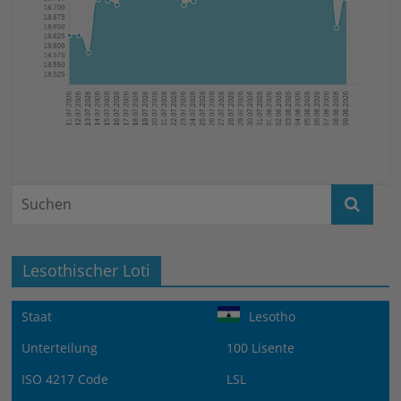
Lesothischer Loti
Staat
Lesotho
Unterteilung
100 Lisente
ISO 4217 Code
LSL