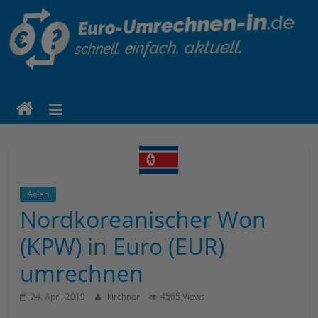
euro-
umrechnen-
in.de
Eine
weitere
Asien
WordPress-
Nordkoreanischer Won
Website
(KPW) in Euro (EUR)
umrechnen
24. April 2019
kirchner
4565 Views