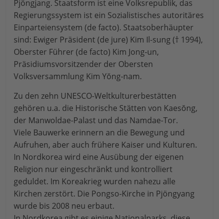
Pjöngjang. Staatsform ist eine Volksrepublik, das
Regierungssystem ist ein Sozialistisches autoritäres
Einparteiensystem (de facto). Staatsoberhäupter
sind: Ewiger Präsident (de jure) Kim Il-sung († 1994),
Oberster Führer (de facto) Kim Jong-un,
Präsidiumsvorsitzender der Obersten
Volksversammlung Kim Yŏng-nam.
Zu den zehn UNESCO-Weltkulturerbestätten
gehören u.a. die Historische Stätten von Kaesŏng,
der Manwoldae-Palast und das Namdae-Tor.
Viele Bauwerke erinnern an die Bewegung und
Aufruhen, aber auch frühere Kaiser und Kulturen.
In Nordkorea wird eine Ausübung der eigenen
Religion nur eingeschränkt und kontrolliert
geduldet. Im Koreakrieg wurden nahezu alle
Kirchen zerstört. Die Pongso-Kirche in Pjöngyang
wurde bis 2008 neu erbaut.
In Nordkorea gibt es einige Nationalparks, diese