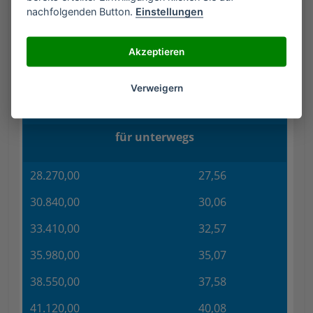
15.420,00
15,03
nachfolgenden Button.
Einstellungen
17.990,00
17,54
Akzeptieren
20.560,00
20,04
23.130,00
22,55
Verweigern
25.700,00
25,05
für unterwegs
28.270,00
27,56
30.840,00
30,06
33.410,00
32,57
35.980,00
35,07
38.550,00
37,58
41.120,00
40,08