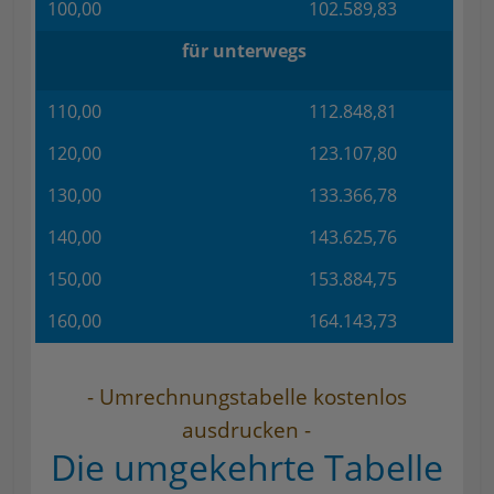
100,00
102.589,83
für unterwegs
110,00
112.848,81
120,00
123.107,80
130,00
133.366,78
140,00
143.625,76
150,00
153.884,75
160,00
164.143,73
- Umrechnungstabelle kostenlos
ausdrucken -
Die umgekehrte Tabelle