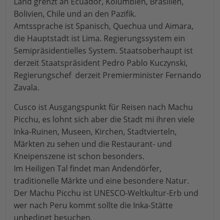
Land grenzt an Ecuador, Kolumbien, Brasilien,
Bolivien, Chile und an den Pazifik.
Amtssprache ist Spanisch, Quechua und Aimara,
die Hauptstadt ist Lima. Regierungssystem ein
Semipräsidentielles System. Staatsoberhaupt ist
derzeit Staatspräsident Pedro Pablo Kuczynski,
Regierungschef derzeit Premierminister Fernando
Zavala.
Cusco ist Ausgangspunkt für Reisen nach Machu
Picchu, es lohnt sich aber die Stadt mi ihren viele
Inka-Ruinen, Museen, Kirchen, Stadtvierteln,
Märkten zu sehen und die Restaurant- und
Kneipenszene ist schon besonders.
Im Heiligen Tal findet man Andendörfer,
traditionelle Märkte und eine besondere Natur.
Der Machu Picchu ist UNESCO-Weltkultur-Erb und
wer nach Peru kommt sollte die Inka-Stätte
unbedingt besuchen.