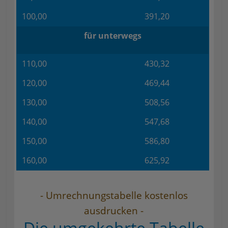
100,00
391,20
für unterwegs
110,00
430,32
120,00
469,44
130,00
508,56
140,00
547,68
150,00
586,80
160,00
625,92
- Umrechnungstabelle kostenlos
ausdrucken -
Die umgekehrte Tabelle