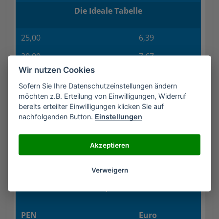
Die Ideale Tabelle
25,00
6,39
30,00
7,67
Wir nutzen Cookies
35,00
8,95
Sofern Sie Ihre Datenschutzeinstellungen ändern
40,00
10,22
möchten z.B. Erteilung von Einwilligungen, Widerruf
bereits erteilter Einwilligungen klicken Sie auf
45,00
11,50
nachfolgenden Button.
Einstellungen
50,00
12,78
Akzeptieren
Wechselkurs
Verweigern
1 PEN = 0,2556 Euro
PEN
Euro