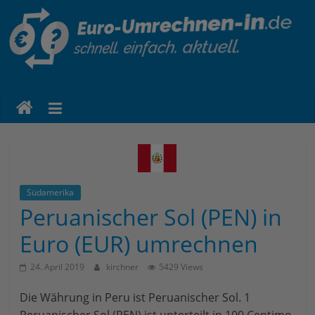
euro-
umrechnen-
in.de
Eine
weitere
Südamerika
WordPress-
Peruanischer Sol (PEN) in
Website
Euro (EUR) umrechnen
24. April 2019
kirchner
5429 Views
Die Währung in Peru ist Peruanischer Sol. 1