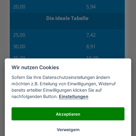
20,00
5,94
Die Ideale Tabelle
25,00
7,42
30,00
8,91
35,00
10,39
Wir nutzen Cookies
40,00
11,88
Sofern Sie Ihre Datenschutzeinstellungen ändern
45,00
13,36
möchten z.B. Erteilung von Einwilligungen, Widerruf
bereits erteilter Einwilligungen klicken Sie auf
50,00
14,85
nachfolgenden Button.
Einstellungen
Wechselkurs
Akzeptieren
1 TND = 0,2969 Euro
Verweigern