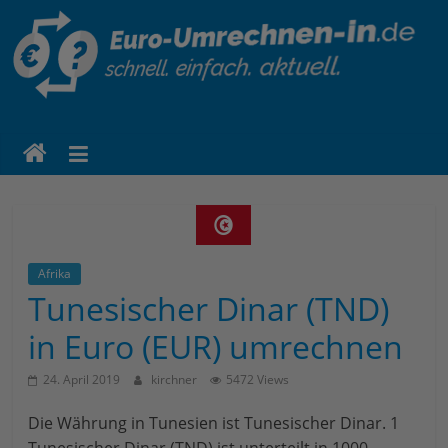
euro-
umrechnen-
in.de
Eine
weitere
Afrika
WordPress-
Tunesischer Dinar (TND)
Website
in Euro (EUR) umrechnen
24. April 2019
kirchner
5472 Views
Die Währung in Tunesien ist Tunesischer Dinar. 1