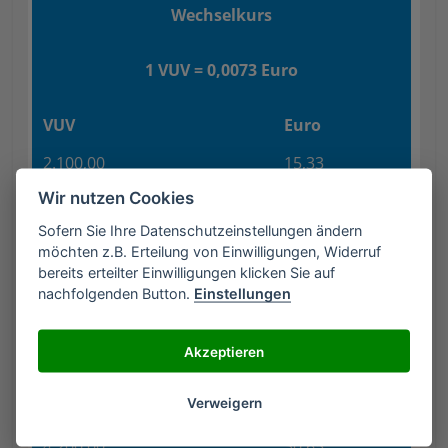
Wechselkurs
1 VUV = 0,0073 Euro
VUV
Euro
2.100,00
15,33
Wir nutzen Cookies
2.450,00
17,88
Sofern Sie Ihre Datenschutzeinstellungen ändern
2.800,00
20,43
möchten z.B. Erteilung von Einwilligungen, Widerruf
bereits erteilter Einwilligungen klicken Sie auf
3.150,00
22,99
nachfolgenden Button.
Einstellungen
3.500,00
25,54
für unterwegs
Akzeptieren
Verweigern
3.850,00
28,10
4.200,00
30,65