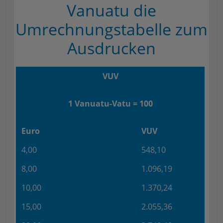
Vanuatu die
Umrechnungstabelle zum
Ausdrucken
VUV
1 Vanuatu-Vatu = 100
Euro
VUV
4,00
548,10
8,00
1.096,19
10,00
1.370,24
15,00
2.055,36