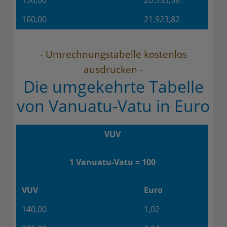
150,00
20.553,58
160,00
21.923,82
- Umrechnungstabelle kostenlos
ausdrucken -
Die umgekehrte Tabelle
von Vanuatu-Vatu in Euro
VUV
1 Vanuatu-Vatu = 100
VUV
Euro
140,00
1,02