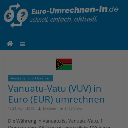
euro-
umrechnen-
in.de
Eine
weitere
Austratien und Ozeanien
WordPress-
Vanuatu-Vatu (VUV) in
Website
Euro (EUR) umrechnen
24. April 2019
kirchner
3469 Views
Die Währung in Vanuatu ist Vanuatu-Vatu. 1