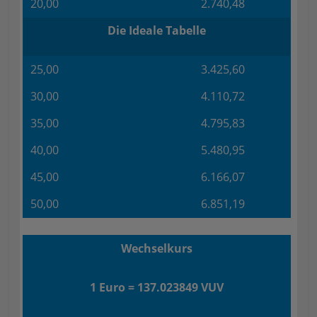
20,00
2.740,48
Die Ideale Tabelle
25,00
3.425,60
30,00
4.110,72
35,00
4.795,83
40,00
5.480,95
45,00
6.166,07
50,00
6.851,19
Wechselkurs
1 Euro = 137.023849 VUV